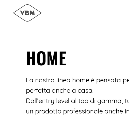
Skip
to
main
content
HOME
La nostra linea home è pensata per
perfetta anche a casa.
Dall’entry level al top di gamma, 
un prodotto professionale anche i