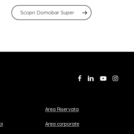
Scopri Domobar Super
facebook
linkedin
youtube
instag
Area Riservata
oi
Area corporate